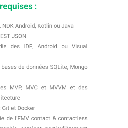
equises :
, NDK Android, Kotlin ou Java
 REST JSON
die des IDE, Android ou Visual
 bases de données SQLite, Mongo
tures MVP, MVC et MVVM et des
hitecture
s Git et Docker
e de l’EMV contact & contactless