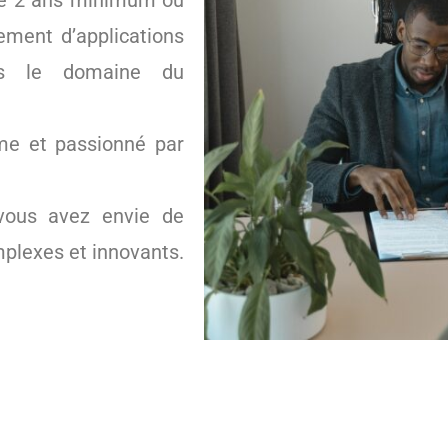
de 2 ans minimum ou
ement d’applications
ns le domaine du
ome et passionné par
 vous avez envie de
mplexes et innovants.