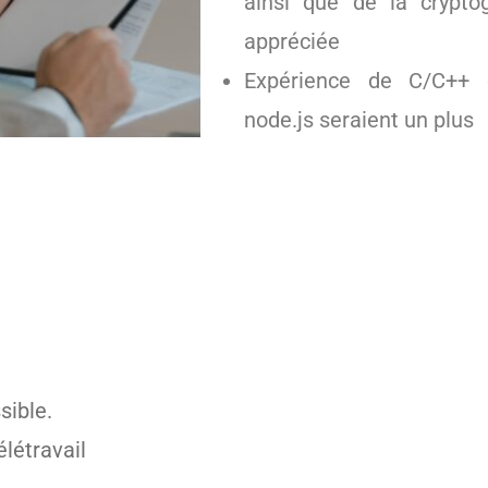
ainsi que de la cryptog
appréciée
Expérience de C/C++ 
node.js seraient un plus
sible.
élétravail